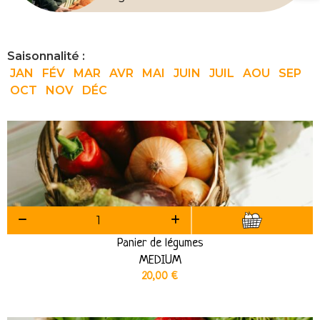
Saisonnalité :
JAN
FÉV
MAR
AVR
MAI
JUIN
JUIL
AOU
SEP
OCT
NOV
DÉC
Panier de légumes
MEDIUM
20,00
€