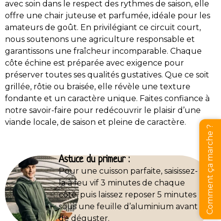
avec soin dans le respect des rythmes de saison, elle
offre une chair juteuse et parfumée, idéale pour les
amateurs de goût. En privilégiant ce circuit court,
nous soutenons une agriculture responsable et
garantissons une fraîcheur incomparable. Chaque
côte échine est préparée avec exigence pour
préserver toutes ses qualités gustatives. Que ce soit
grillée, rôtie ou braisée, elle révèle une texture
fondante et un caractère unique. Faites confiance à
notre savoir-faire pour redécouvrir le plaisir d’une
viande locale, de saison et pleine de caractère.
Comment ça marche ?
Astuce du primeur :
Pour une cuisson parfaite, saisissez-
la à feu vif 3 minutes de chaque
côté, puis laissez reposer 5 minutes
sous une feuille d’aluminium avant
de déguster.