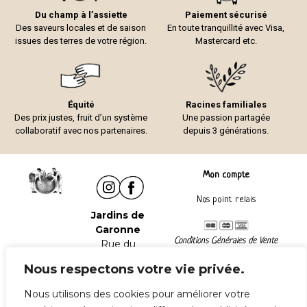
Du champ à l’assiette
Paiement sécurisé
Des saveurs locales et de saison
En toute tranquillité avec Visa,
issues des terres de votre région.
Mastercard etc.
Équité
Racines familiales
Des prix justes, fruit d’un système
Une passion partagée
collaboratif avec nos partenaires.
depuis 3 générations.
Mon compte
Nos point relais
Jardins de
Garonne
Conditions Générales de Vente
Rue du
Mentions légales
Château
Nous respectons votre vie privée.
47240
Lafox
Nous utilisons des cookies pour améliorer votre
Tel :
06 06 41