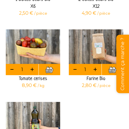
X6
X12
2,50
€
4,90
€
/ pièce
/ pièce
Comment ça marche ?
Tomate cerises
Farine Bio
8,90
€
2,80
€
/ kg
/ pièce