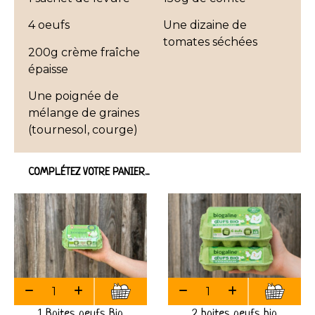
4 oeufs
Une dizaine de
tomates séchées
200g crème fraîche
épaisse
Une poignée de
mélange de graines
(tournesol, courge)
COMPLÉTEZ VOTRE PANIER...
1 Boites oeufs Bio
2 boites oeufs bio