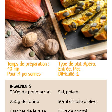
Temps de préparation :
Type de plat :Apéro,
40 min
Entrée, Plat
Pour :4 personnes
Difficulté :1
INGRÉDIENTS
300g de potimarron
Sel, poivre
230g de farine
50ml d’huile d’olive
1 sachet de levure
150g de comté