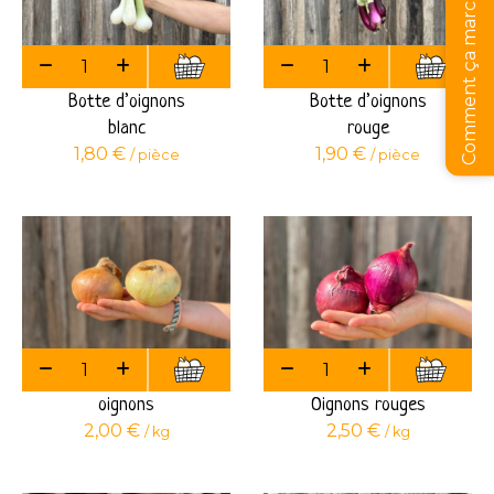
Comment ça marche ?
Botte d’oignons
Botte d’oignons
blanc
rouge
1,80
€
1,90
€
/ pièce
/ pièce
oignons
Oignons rouges
2,00
€
2,50
€
/ kg
/ kg