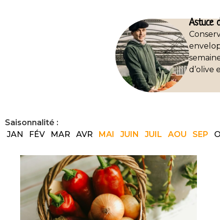
Astuce d
Conserv
envelop
semaine.
d’olive 
Saisonnalité :
JAN
FÉV
MAR
AVR
MAI
JUIN
JUIL
AOU
SEP