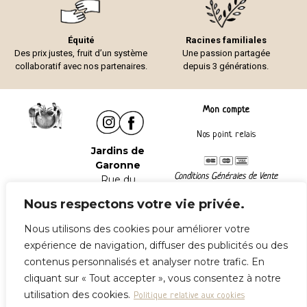
Équité
Racines familiales
Des prix justes, fruit d’un système
Une passion partagée
collaboratif avec nos partenaires.
depuis 3 générations.
Mon compte
Nos point relais
Jardins de
Garonne
Conditions Générales de Vente
Rue du
Mentions légales
Château
Nous respectons votre vie privée.
47240
Lafox
Nous utilisons des cookies pour améliorer votre
Tel :
06 06 41
expérience de navigation, diffuser des publicités ou des
85 02
contenus personnalisés et analyser notre trafic. En
Contactez-
cliquant sur « Tout accepter », vous consentez à notre
nous
utilisation des cookies.
Politique relative aux cookies