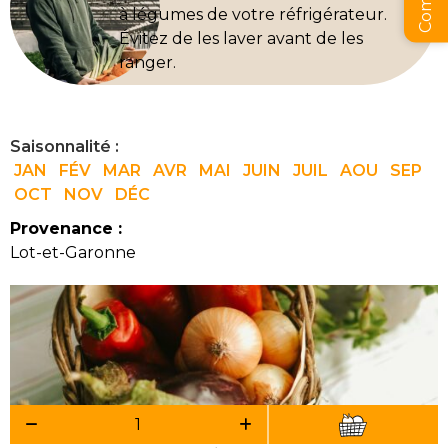
à légumes de votre réfrigérateur.
Évitez de les laver avant de les
ranger.
Saisonnalité :
JAN
FÉV
MAR
AVR
MAI
JUIN
JUIL
AOU
SEP
OCT
NOV
DÉC
Provenance :
Lot-et-Garonne