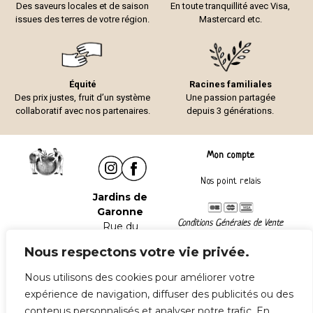
Des saveurs locales et de saison
En toute tranquillité avec Visa,
issues des terres de votre région.
Mastercard etc.
Équité
Racines familiales
Des prix justes, fruit d’un système
Une passion partagée
collaboratif avec nos partenaires.
depuis 3 générations.
Mon compte
Nos point relais
Jardins de
Garonne
Conditions Générales de Vente
Rue du
Mentions légales
Château
Nous respectons votre vie privée.
47240
Lafox
Nous utilisons des cookies pour améliorer votre
Tel :
06 06 41
expérience de navigation, diffuser des publicités ou des
85 02
contenus personnalisés et analyser notre trafic. En