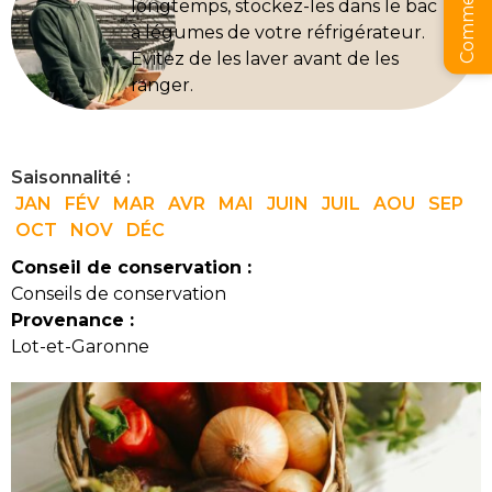
longtemps, stockez-les dans le bac
à légumes de votre réfrigérateur.
Évitez de les laver avant de les
ranger.
Saisonnalité :
JAN
FÉV
MAR
AVR
MAI
JUIN
JUIL
AOU
SEP
OCT
NOV
DÉC
Conseil de conservation :
Conseils de conservation
Provenance :
Lot-et-Garonne