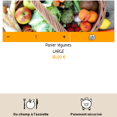
Panier légumes
LARGE
30,00
€
Du champ à l’assiette
Paiement sécurisé