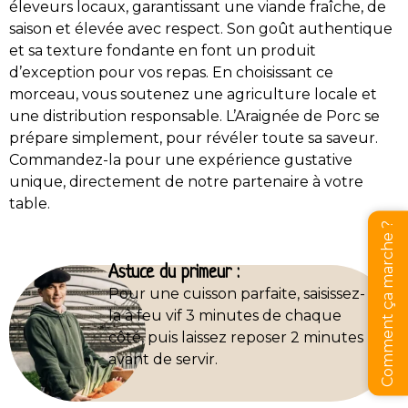
éleveurs locaux, garantissant une viande fraîche, de
saison et élevée avec respect. Son goût authentique
et sa texture fondante en font un produit
d’exception pour vos repas. En choisissant ce
morceau, vous soutenez une agriculture locale et
une distribution responsable. L’Araignée de Porc se
prépare simplement, pour révéler toute sa saveur.
Commandez-la pour une expérience gustative
unique, directement de notre partenaire à votre
table.
Comment ça marche ?
Astuce du primeur :
Pour une cuisson parfaite, saisissez-
la à feu vif 3 minutes de chaque
côté, puis laissez reposer 2 minutes
avant de servir.