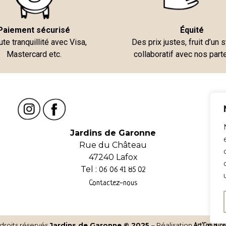
Paiement sécurisé
Équité
ute tranquillité avec Visa,
Des prix justes, fruit d’un
Mastercard etc.
collaboratif avec nos part
Jardins de Garonne
Rue du Château
47240 Lafox
Tel :
06 06 41 85 02
Contactez-nous
droits réservés
Jardins de Garonne © 2025
– Réalisation