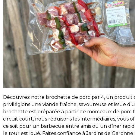
Découvrez notre brochette de porc par 4, un produit de
privilégions une viande fraîche, savoureuse et issue 
brochette est préparée à partir de morceaux de porc ten
circuit court, nous réduisons les intermédiaires, vous 
ce soit pour un barbecue entre amis ou un dîner rapid
le tour est joué. Faites confiance à Jardins de Garonne