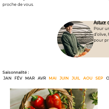
proche de vous.
Astuce d
Pour un
d’olive,
pour pr
Saisonnalité :
JAN
FÉV
MAR
AVR
MAI
JUIN
JUIL
AOU
SEP