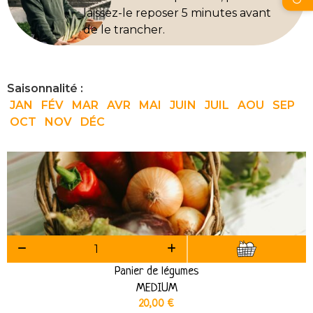
laissez-le reposer 5 minutes avant
de le trancher.
Saisonnalité :
JAN
FÉV
MAR
AVR
MAI
JUIN
JUIL
AOU
SEP
OCT
NOV
DÉC
Panier de légumes
MEDIUM
20,00
€