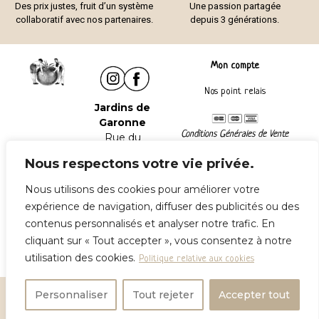
Des prix justes, fruit d’un système
Une passion partagée
collaboratif avec nos partenaires.
depuis 3 générations.
Mon compte
Nos point relais
Jardins de
Garonne
Conditions Générales de Vente
Rue du
Mentions légales
Château
Nous respectons votre vie privée.
47240
Lafox
Nous utilisons des cookies pour améliorer votre
Tel :
06 06 41
expérience de navigation, diffuser des publicités ou des
85 02
contenus personnalisés et analyser notre trafic. En
Contactez-
cliquant sur « Tout accepter », vous consentez à notre
nous
utilisation des cookies.
Politique relative aux cookies
Tous droits réservés
Jardins de Garonne © 2025
–
Personnaliser
Tout rejeter
Accepter tout
Réalisation
Art’Com Bureautique