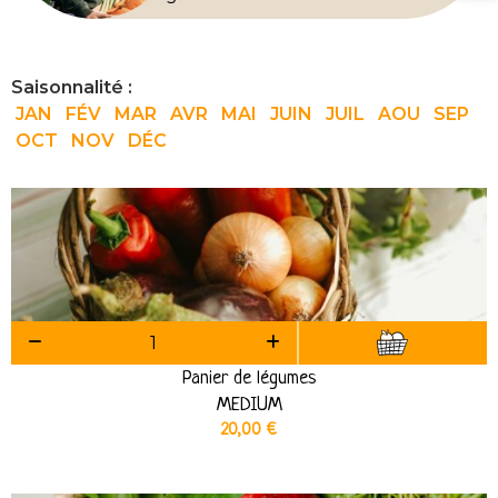
Saisonnalité :
JAN
FÉV
MAR
AVR
MAI
JUIN
JUIL
AOU
SEP
OCT
NOV
DÉC
Panier de légumes
MEDIUM
20,00
€