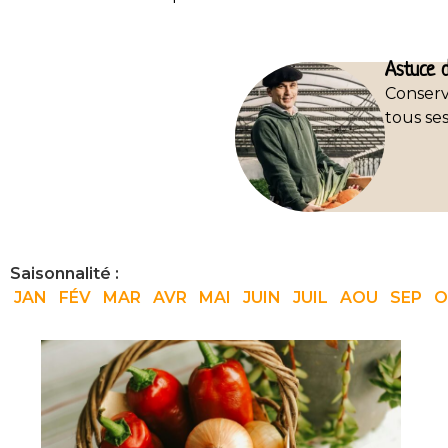
Astuce d
Conserv
tous se
Saisonnalité :
JAN
FÉV
MAR
AVR
MAI
JUIN
JUIL
AOU
SEP
O