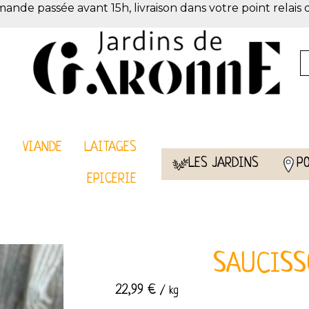
de passée avant 15h, livraison dans votre point relais 
S
VIANDE
LAITAGES
LES JARDINS
P
EPICERIE
SAUCISS
22,99
€
/ kg