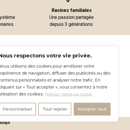
Racines familiales
 système
Une passion partagée
enaires.
depuis 3 générations.
Mon compte
Nous respectons votre vie privée.
Nos point relais
Nous utilisons des cookies pour améliorer votre
expérience de navigation, diffuser des publicités ou des
contenus personnalisés et analyser notre trafic. En
Conditions Générales de Vente
cliquant sur « Tout accepter », vous consentez à notre
Mentions légales
utilisation des cookies.
Politique relative aux cookies
Personnaliser
Tout rejeter
Accepter tout
autique