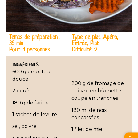
Temps de préparation :
Type de plat :Apéro,
35 min
Entrée, Plat
Pour :3 personnes
Difficulté :2
INGRÉDIENTS
600 g de patate
douce
200 g de fromage de
2 oeufs
chèvre en bûchette,
coupé en tranches
180 g de farine
180 ml de noix
1 sachet de levure
concassées
sel, poivre
1 filet de mie
l