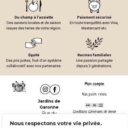
Du champ à l’assiette
Paiement sécurisé
Des saveurs locales et de saison
En toute tranquillité avec Visa,
issues des terres de votre région.
Mastercard etc.
Équité
Racines familiales
Des prix justes, fruit d’un système
Une passion partagée
collaboratif avec nos partenaires.
depuis 3 générations.
Mon compte
Nos point relais
Jardins de
Garonne
Conditions Générales de Vente
Rue du
Mentions légales
Château
Nous respectons votre vie privée.
47240