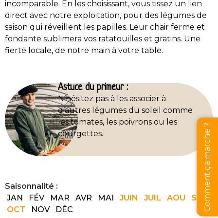
incomparable. En les choisissant, vous tissez un lien
direct avec notre exploitation, pour des légumes de
saison qui réveillent les papilles. Leur chair ferme et
fondante sublimera vos ratatouilles et gratins. Une
fierté locale, de notre main à votre table.
Astuce du primeur :
N’hésitez pas à les associer à
d’autres légumes du soleil comme
les tomates, les poivrons ou les
Comment ça marche ?
courgettes.
Saisonnalité :
JAN
FÉV
MAR
AVR
MAI
JUIN
JUIL
AOU
SEP
OCT
NOV
DÉC