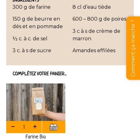
INGRÉDIENTS
300 g de farine
8 cl d’eau tiède
150 g de beurre en
600 – 800 g de poires
Comment ça marche ?
dés et en pommade
3 c à s de crème de
½ c. à c. de sel
marron
3 c. à s de sucre
Amandes effilées
COMPLÉTEZ VOTRE PANIER...
Farine Bio